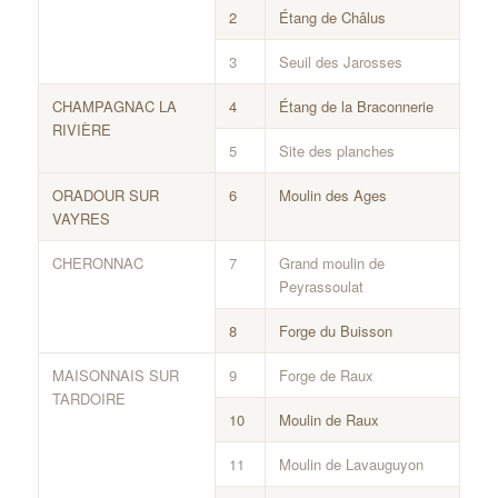
2
Étang de Châlus
3
Seuil des Jarosses
CHAMPAGNAC LA
4
Étang de la Braconnerie
RIVIÈRE
5
Site des planches
ORADOUR SUR
6
Moulin des Ages
VAYRES
CHERONNAC
7
Grand moulin de
Peyrassoulat
8
Forge du Buisson
MAISONNAIS SUR
9
Forge de Raux
TARDOIRE
10
Moulin de Raux
11
Moulin de Lavauguyon