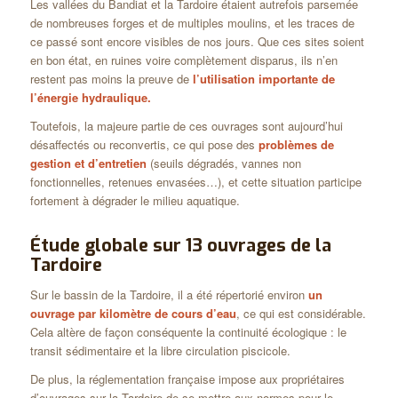
Les vallées du Bandiat et la Tardoire étaient autrefois parsemée
de nombreuses forges et de multiples moulins, et les traces de
ce passé sont encore visibles de nos jours. Que ces sites soient
en bon état, en ruines voire complètement disparus, ils n’en
restent pas moins la preuve de
l’utilisation importante de
l’énergie hydraulique.
Toutefois, la majeure partie de ces ouvrages sont aujourd’hui
désaffectés ou reconvertis, ce qui pose des
problèmes de
gestion et d’entretien
(seuils dégradés, vannes non
fonctionnelles, retenues envasées…), et cette situation participe
fortement à dégrader le milieu aquatique.
Étude globale sur 13 ouvrages de la
Tardoire
Sur le bassin de la Tardoire, il a été répertorié environ
un
ouvrage par kilomètre de cours d’eau
, ce qui est considérable.
Cela altère de façon conséquente la continuité écologique : le
transit sédimentaire et la libre circulation piscicole.
De plus, la réglementation française impose aux propriétaires
d’ouvrages sur la Tardoire de se mettre aux normes pour le