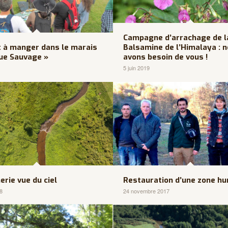
Campagne d’arrachage de l
et à manger dans le marais
Balsamine de l’Himalaya : 
ue Sauvage »
avons besoin de vous !
5 juin 2019
rie vue du ciel
Restauration d’une zone h
18
24 novembre 2017