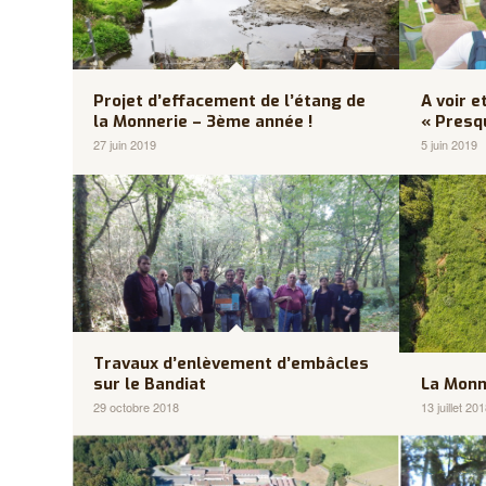
Projet d’effacement de l’étang de
A voir 
la Monnerie – 3ème année !
« Presq
27 juin 2019
5 juin 2019
Travaux d’enlèvement d’embâcles
sur le Bandiat
La Monne
29 octobre 2018
13 juillet 20