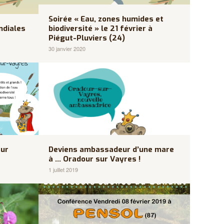
Soirée « Eau, zones humides et
ndiales
biodiversité » le 21 février à
Piégut-Pluviers (24)
30 janvier 2020
eur
Deviens ambassadeur d’une mare
à … Oradour sur Vayres !
1 juillet 2019