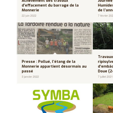
Achèvement des travaux
Journée
d’effacement du barrage de la
Humides
Monnerie
de l’an
22 juin 2022
7 février 20
Travaux
Presse : Pollué, l’étang de la
ripisyl
Monnerie appartient désormais au
d’embâcl
passé
Doue (2
3 janvier 2022
7 juillet 2021