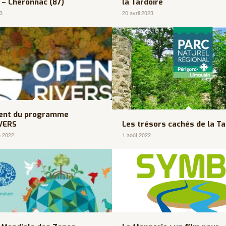
 – Chéronnac (87)
la Tardoire
23
20 avril 2023
ent du programme
VERS
Les trésors cachés de la Ta
e 2022
1 août 2022