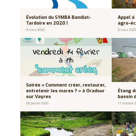
Évolution du SYMBA Bandiat-
Appel à
Tardoire en 2020 !
agro-éc
9 mars 2020
9 mars 202
Soirée « Comment créer, restaurer,
entretenir les mares ? » à Oradour
Étang d
sur Vayres
bassin 
28 janvier 2020
17 octobre 