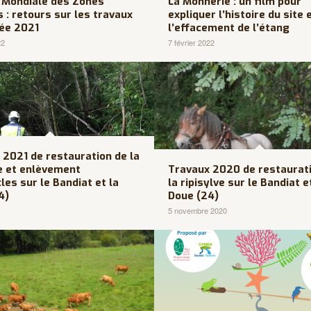
 Mondiale des Zones
La Monnerie : un film pour
 : retours sur les travaux
expliquer l’histoire du site 
née 2021
l’effacement de l’étang
22
7 février 2022
 2021 de restauration de la
ve et enlèvement
Travaux 2020 de restaurat
es sur le Bandiat et la
la ripisylve sur le Bandiat e
4)
Doue (24)
5 novembre 2020