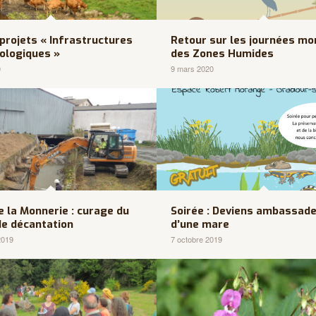
 projets « Infrastructures
Retour sur les journées mo
ologiques »
des Zones Humides
0
9 mars 2020
e la Monnerie : curage du
Soirée : Deviens ambassad
de décantation
d’une mare
2019
7 octobre 2019