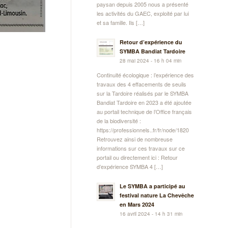
paysan depuis 2005 nous a présenté
les activités du GAEC, exploité par lui
et sa famille. Ils […]
Retour d’expérience du
SYMBA Bandiat Tardoire
28 mai 2024 - 16 h 04 min
Continuité écologique : l’expérience des
travaux des 4 effacements de seuils
sur la Tardoire réalisés par le SYMBA
Bandiat Tardoire en 2023 a été ajoutée
au portail technique de l’Office français
de la biodiversité :
https://professionnels..fr/fr/node/1820
Retrouvez ainsi de nombreuse
informations sur ces travaux sur ce
portail ou directement ici : Retour
d’expérience SYMBA 4 […]
Le SYMBA a participé au
festival nature La Chevêche
en Mars 2024
16 avril 2024 - 14 h 31 min