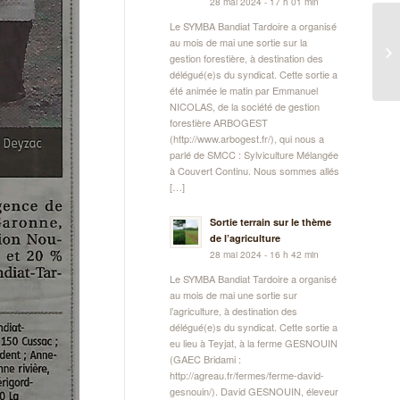
28 mai 2024 - 17 h 01 min
Le SYMBA Bandiat Tardoire a organisé
au mois de mai une sortie sur la
gestion forestière, à destination des
délégué(e)s du syndicat. Cette sortie a
été animée le matin par Emmanuel
NICOLAS, de la société de gestion
forestière ARBOGEST
(http://www.arbogest.fr/), qui nous a
parlé de SMCC : Sylviculture Mélangée
à Couvert Continu. Nous sommes allés
[…]
Sortie terrain sur le thème
de l’agriculture
28 mai 2024 - 16 h 42 min
Le SYMBA Bandiat Tardoire a organisé
au mois de mai une sortie sur
l’agriculture, à destination des
délégué(e)s du syndicat. Cette sortie a
eu lieu à Teyjat, à la ferme GESNOUIN
(GAEC Bridami :
http://agreau.fr/fermes/ferme-david-
gesnouin/). David GESNOUIN, éleveur