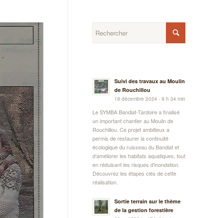
Suivi des travaux au Moulin
de Rouchillou
18 décembre 2024 - 9 h 34 min
Le SYMBA Bandiat-Tardoire a finalisé
un important chantier au Moulin de
Rouchillou. Ce projet ambitieux a
permis de restaurer la continuité
écologique du ruisseau du Bandiat et
d’améliorer les habitats aquatiques, tout
en réduisant les risques d’inondation.
Découvrez les étapes clés de cette
réalisation.
Sortie terrain sur le thème
de la gestion forestière