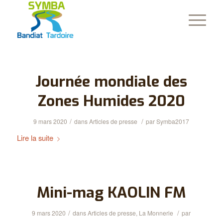
Journée mondiale des
Zones Humides 2020
/
/
9 mars 2020
dans
Articles de presse
par
Symba2017
Lire la suite
Mini-mag KAOLIN FM
/
/
9 mars 2020
dans
Articles de presse
,
La Monnerie
par