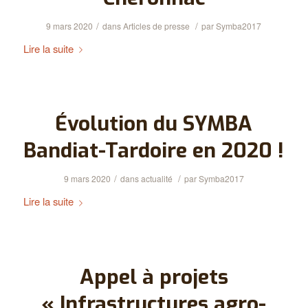
/
/
9 mars 2020
dans
Articles de presse
par
Symba2017
Lire la suite
Évolution du SYMBA
Bandiat-Tardoire en 2020 !
/
/
9 mars 2020
dans
actualité
par
Symba2017
Lire la suite
Appel à projets
« Infrastructures agro-