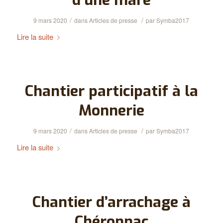
/
/
9 mars 2020
dans
Articles de presse
par
Symba2017
Lire la suite
Chantier participatif à la
Monnerie
/
/
9 mars 2020
dans
Articles de presse
par
Symba2017
Lire la suite
Chantier d’arrachage à
Chéronnac