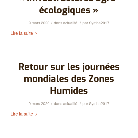
écologiques »
/
/
9 mars 2020
dans
actualité
par
Symba2017
Lire la suite
Retour sur les journées
mondiales des Zones
Humides
/
/
9 mars 2020
dans
actualité
par
Symba2017
Lire la suite